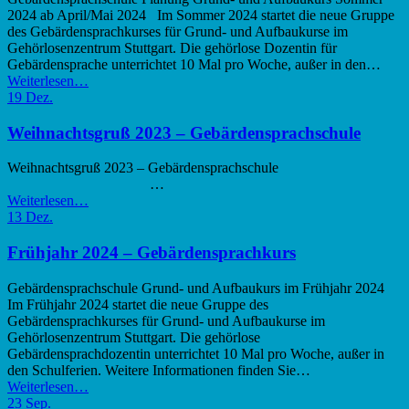
2024 ab April/Mai 2024 Im Sommer 2024 startet die neue Gruppe
des Gebärdensprachkurses für Grund- und Aufbaukurse im
Gehörlosenzentrum Stuttgart. Die gehörlose Dozentin für
Gebärdensprache unterrichtet 10 Mal pro Woche, außer in den…
“Planung
Weiterlesen
…
Sommer
19
Dez.
2024
–
Weihnachtsgruß 2023 – Gebärdensprachschule
Gebärdensprachkurs”
Weihnachtsgruß 2023 – Gebärdensprachschule
…
“Weihnachtsgruß
Weiterlesen
…
2023
13
Dez.
–
Gebärdensprachschule”
Frühjahr 2024 – Gebärdensprachkurs
Gebärdensprachschule Grund- und Aufbaukurs im Frühjahr 2024
Im Frühjahr 2024 startet die neue Gruppe des
Gebärdensprachkurses für Grund- und Aufbaukurse im
Gehörlosenzentrum Stuttgart. Die gehörlose
Gebärdensprachdozentin unterrichtet 10 Mal pro Woche, außer in
den Schulferien. Weitere Informationen finden Sie…
“Frühjahr
Weiterlesen
…
2024
23
Sep.