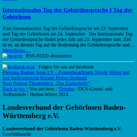
–
Gebärdensprachkurs”
Internationalen Tag der Gebärdensprache I Tag der
Gehörlosen
Zum Internationalen Tag der Gebärdensprache am 23. September
und Tag der Gehörlosen am 24. September Der Internationale Tag
der Gebärdensprache findet jedes Jahr am 23. September statt. Ziel
ist es, an diesem Tag auf die Bedeutung der Gebärdensprache und…
“Internationalen
Weiterlesen
…
Tag
RSS-FEED abonnieren
der
Gebärdensprache
Folgen Sie uns auf facebook
Beitragsnavigation
I
Previous Beitrag
Neue LV – Frauenbeauftragte Nicole Weber und
Tag
ihre Stellvertreterin Kerstin Reiner-Berthold
der
Next Beitrag
Theaterstück „Das Zauberholz“
Gehörlosen”
Back to top ↑
You are here:
/
Termine
/
DGS-Grund- und
Aufbaustufe / Herbst-Winter 2024
Landesverband der Gehörlosen Baden-
Württemberg e.V.
Landesverband der Gehörlosen Baden-Württemberg e.V.
Geschäftsstelle