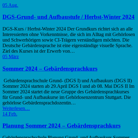
to
05
Aug.
main
navigation
DGS-Grund- und Aufbaustufe / Herbst-Winter 2024
DGS-Kurs / Herbst-Winter 2024 Der Grundkurs richtet sich an alle
Interessierten ohne Vorkenntnisse, die sich im Alltag mit Gehörlosen
und Schwerhörigen sowie CI-Trägern verständigen möchten. Die
Deutsche Gebärdensprache ist eine eigenständige visuelle Sprache.
Ziel des Kurses ist der Erwerb von…
05
März
Sommer 2024 – Gebärdensprachkurs
Gebärdensprachschule Grund- (DGS I) und Aufbaukurs (DGS II)
Sommer 2024 starten ab 29.April DGS I und ab 08. Mai DGS II Im
Sommer 2024 startet die neue Gruppe des Gebärdensprachkurses
für Grund- und Aufbaukurse im Gehörlosenzentrum Stuttgart. Die
gehörlose Gebärdensprachdozentin…
“Sommer
Weiterlesen
…
2024
14
Feb.
–
Gebärdensprachkurs”
Planung Sommer 2024 – Gebärdensprachkurs
Gebärdensprachschule Planung Grund- und Aufbaukurs Sommer