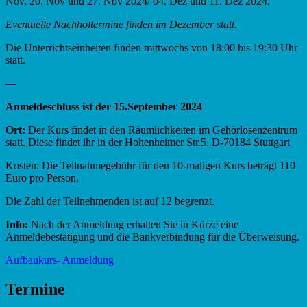
Nov, 20. Nov und 27. Nov 2024/ 04. Dez und 11. Dez 2024.
Eventuelle Nachholtermine finden im Dezember statt.
Die Unterrichtseinheiten finden mittwochs von 18:00 bis 19:30 Uhr
statt.
—
Anmeldeschluss ist der 15.September 2024
Ort:
Der Kurs findet in den Räumlichkeiten im Gehörlosenzentrum
statt. Diese findet ihr in der Hohenheimer Str.5, D-70184 Stuttgart
Kosten: Die Teilnahmegebühr für den 10-maligen Kurs beträgt 110
Euro pro Person.
Die Zahl der Teilnehmenden ist auf 12 begrenzt.
Info:
Nach der Anmeldung erhalten Sie in Kürze eine
Anmeldebestätigung und die Bankverbindung für die Überweisung.
Aufbaukurs- Anmeldung
Skip
Termine
back