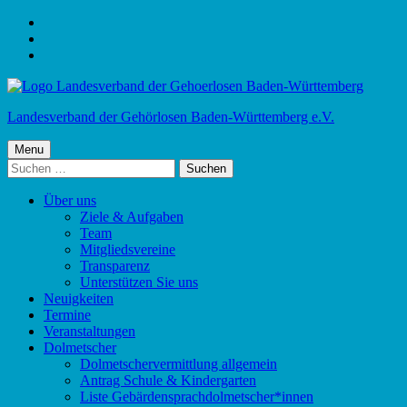
Skip
to
Skip
main
to
Skip
navigation
main
to
content
footer
Landesverband der Gehörlosen Baden-Württemberg e.V.
Menu
Suchen
nach:
Über uns
Ziele & Aufgaben
Team
Mitgliedsvereine
Transparenz
Unterstützen Sie uns
Neuigkeiten
Termine
Veranstaltungen
Dolmetscher
Dolmetschervermittlung allgemein
Antrag Schule & Kindergarten
Liste Gebärdensprachdolmetscher*innen